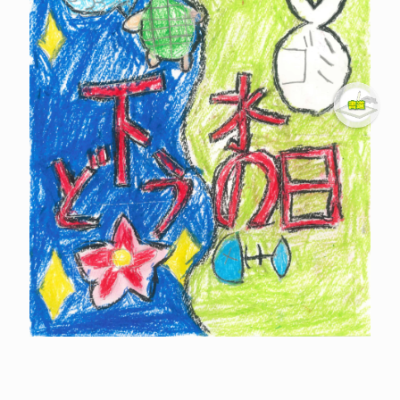
舘
真
叶
た
て
ま
か
な