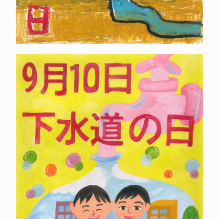
久
保
田
夏
実
く
ぼ
た
な
つ
み