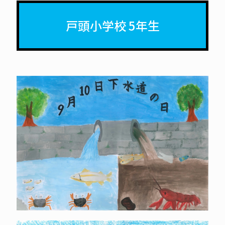
戸頭小学校 5年生
國
政
綾
花
く
に
ま
さ
あ
や
か