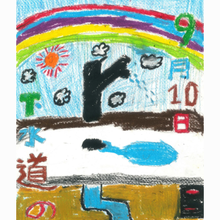
麻
生
大
智
あ
そ
う
だ
い
ち