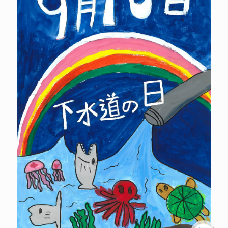
飯
島
彰
大
い
い
じ
ま
し
ょ
う
た