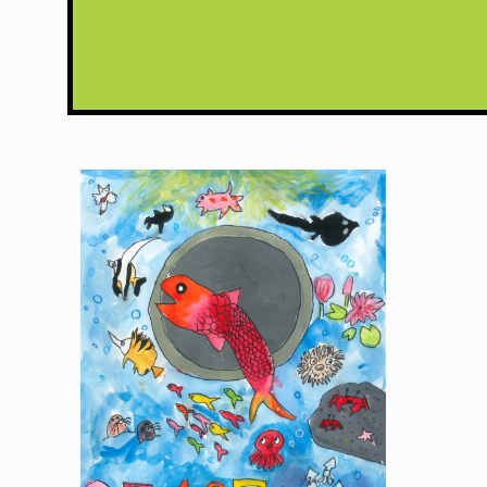
軽
部
凜
織
か
る
べ
り
お